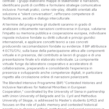
centrale: i gruppi elaborano mappe di stakeholder e narrazioni,
identificano punti di conflitto e formulano strategie comunicative
inclusive. Formati pratici, come role-play, dibattiti orientati alla
soluzione e “silent conversation”, rafforzano competenze di
facilitazione, ascolto e dialogo interculturale.
Al termine del programma gli studenti saranno in grado di
analizzare criticamente narrazioni controverse in Europa, valutarne
l’impatto su memoria pubblica e cooperazione europea, individuare
risposte inclusive fondate su diritti culturali e principi giuridici
internazionali, e applicare concetti teorici a casi concreti
producendo raccomandazioni fondate su evidenze. Il BIP attribuisce
4 ECTS/CFU, sulla base della partecipazione attiva alle componenti
virtuale e in presenza, del contributo ai lavori di gruppo e di una
presentazione finale e/o elaborato individuale. La componente
virtuale funge da laboratorio cooperativo e acceleratore di
collaborazione, preparando e consolidando l’esperienza in
presenza e sviluppando anche competenze digitali, in particolare
rispetto alla circolazione online di narrazioni polarizzanti.
The Blended Intensive Programme (BIP) “Contested Histories and
Inclusive Narratives for National Minorities in European
Cooperation,” coordinated by the University of Siena in partnership
with Union University of Belgrade and Ss. Cyril and Methodius
University of Skopje, is addressed to Master’s students (LM52) and
focuses on the role of public memory and contested historical