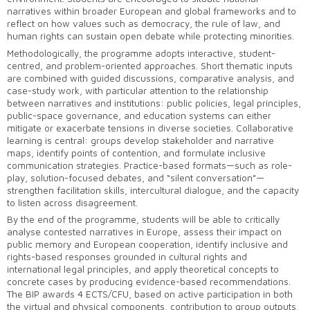
narratives within broader European and global frameworks and to
reflect on how values such as democracy, the rule of law, and
human rights can sustain open debate while protecting minorities.
Methodologically, the programme adopts interactive, student-
centred, and problem-oriented approaches. Short thematic inputs
are combined with guided discussions, comparative analysis, and
case-study work, with particular attention to the relationship
between narratives and institutions: public policies, legal principles,
public-space governance, and education systems can either
mitigate or exacerbate tensions in diverse societies. Collaborative
learning is central: groups develop stakeholder and narrative
maps, identify points of contention, and formulate inclusive
communication strategies. Practice-based formats—such as role-
play, solution-focused debates, and “silent conversation”—
strengthen facilitation skills, intercultural dialogue, and the capacity
to listen across disagreement.
By the end of the programme, students will be able to critically
analyse contested narratives in Europe, assess their impact on
public memory and European cooperation, identify inclusive and
rights-based responses grounded in cultural rights and
international legal principles, and apply theoretical concepts to
concrete cases by producing evidence-based recommendations.
The BIP awards 4 ECTS/CFU, based on active participation in both
the virtual and physical components, contribution to group outputs,