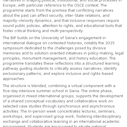
narratives in shaping political, institutional, and social processes in
Europe, with particular reference to the OSCE context. The
programme starts from the premise that conflicting narratives
about the past can affect security, inter-State relations, and
majority–minority dynamics, and that inclusive responses require
sound public policies, attention to rights, and educational tools that
foster critical thinking and multi-perspectivity.
The BIP builds on the University of Siena’s engagement in
international dialogue on contested histories, notably the 2025
symposium dedicated to the challenges posed by divisive
memories and to solution-oriented initiatives in policy-making, legal
principles, monument management, and history education. The
programme translates these reflections into a structured learning
pathway guiding students to critically assess narratives, identify
exclusionary patterns, and explore inclusive and rights-based
approaches.
The structure is blended, combining a virtual component with a
five-day intensive summer school in Siena. The online phase,
organised in mixed international groups, supports the development
of a shared conceptual vocabulary and collaborative work on
selected case studies through synchronous and asynchronous
activities. The in-person week concentrates lectures, seminars,
workshops, and supervised group work, fostering interdisciplinary
exchange and collaborative learning in an international academic
environment. Students are encouraged to situate national