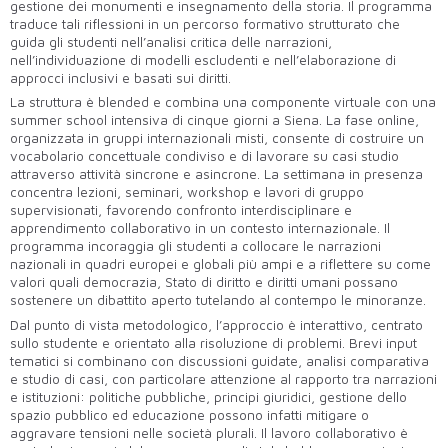
gestione dei monumenti e insegnamento della storia. Il programma
traduce tali riflessioni in un percorso formativo strutturato che
guida gli studenti nell’analisi critica delle narrazioni,
nell’individuazione di modelli escludenti e nell’elaborazione di
approcci inclusivi e basati sui diritti.
La struttura è blended e combina una componente virtuale con una
summer school intensiva di cinque giorni a Siena. La fase online,
organizzata in gruppi internazionali misti, consente di costruire un
vocabolario concettuale condiviso e di lavorare su casi studio
attraverso attività sincrone e asincrone. La settimana in presenza
concentra lezioni, seminari, workshop e lavori di gruppo
supervisionati, favorendo confronto interdisciplinare e
apprendimento collaborativo in un contesto internazionale. Il
programma incoraggia gli studenti a collocare le narrazioni
nazionali in quadri europei e globali più ampi e a riflettere su come
valori quali democrazia, Stato di diritto e diritti umani possano
sostenere un dibattito aperto tutelando al contempo le minoranze.
Dal punto di vista metodologico, l’approccio è interattivo, centrato
sullo studente e orientato alla risoluzione di problemi. Brevi input
tematici si combinano con discussioni guidate, analisi comparativa
e studio di casi, con particolare attenzione al rapporto tra narrazioni
e istituzioni: politiche pubbliche, principi giuridici, gestione dello
spazio pubblico ed educazione possono infatti mitigare o
aggravare tensioni nelle società plurali. Il lavoro collaborativo è