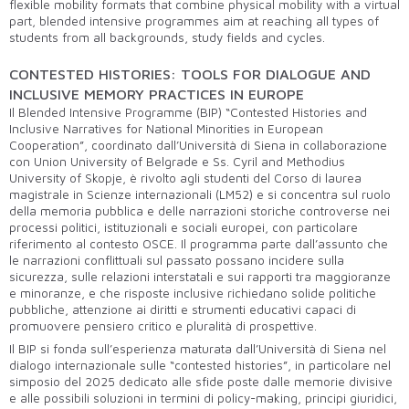
flexible mobility formats that combine physical mobility with a virtual
part, blended intensive programmes aim at reaching all types of
students from all backgrounds, study fields and cycles.
CONTESTED HISTORIES: TOOLS FOR DIALOGUE AND
INCLUSIVE MEMORY PRACTICES IN EUROPE
Il Blended Intensive Programme (BIP) “Contested Histories and
Inclusive Narratives for National Minorities in European
Cooperation”, coordinato dall’Università di Siena in collaborazione
con Union University of Belgrade e Ss. Cyril and Methodius
University of Skopje, è rivolto agli studenti del Corso di laurea
magistrale in Scienze internazionali (LM52) e si concentra sul ruolo
della memoria pubblica e delle narrazioni storiche controverse nei
processi politici, istituzionali e sociali europei, con particolare
riferimento al contesto OSCE. Il programma parte dall’assunto che
le narrazioni conflittuali sul passato possano incidere sulla
sicurezza, sulle relazioni interstatali e sui rapporti tra maggioranze
e minoranze, e che risposte inclusive richiedano solide politiche
pubbliche, attenzione ai diritti e strumenti educativi capaci di
promuovere pensiero critico e pluralità di prospettive.
Il BIP si fonda sull’esperienza maturata dall’Università di Siena nel
dialogo internazionale sulle “contested histories”, in particolare nel
simposio del 2025 dedicato alle sfide poste dalle memorie divisive
e alle possibili soluzioni in termini di policy-making, principi giuridici,