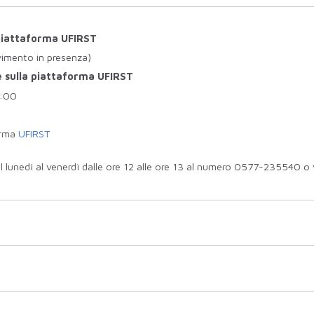
 piattaforma UFIRST
vimento in presenza)
 sulla piattaforma UFIRST
3:00
orma
UFIRST
l lunedì al venerdì dalle ore 12 alle ore 13 al numero 0577-235540 o vi