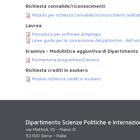
Richiesta convalide/riconoscimenti
Modulo per richiesta convalide/riconoscimenti (editab
Laurea
Procedura per software antiplagio
Linee guida per la concessione del patrocinio, dell'uso 
Erasmus – Modulistica aggiuntiva di Dipartimento
Promemoria programma Erasmus
Richiesta crediti in esubero
Modulo richiesta crediti in esubero
Dipartimento Scienze Politiche e Internazio
via Mattioli,10 - Piano 0
53100 Siena - Italia