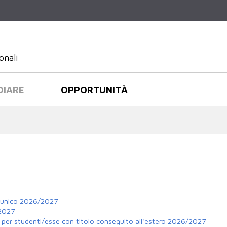
Salta al
contenuto
principale
onali
DIARE
OPPORTUNITÀ
o unico 2026/2027
/2027
llo per studenti/esse con titolo conseguito all'estero 2026/2027