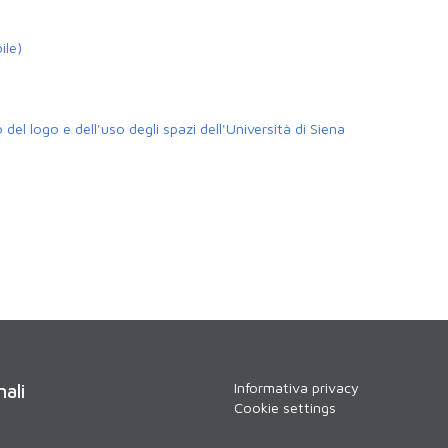
ile)
del logo e dell'uso degli spazi dell'Università di Siena
Informativa privacy
nali
Cookie settings